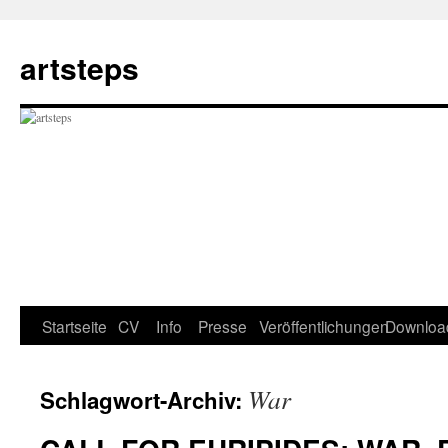
Zum
Inhalt
artsteps
springen
Startseite
CV
Info
Presse
Veröffentlichungen
Downloa
War
Schlagwort-Archiv: