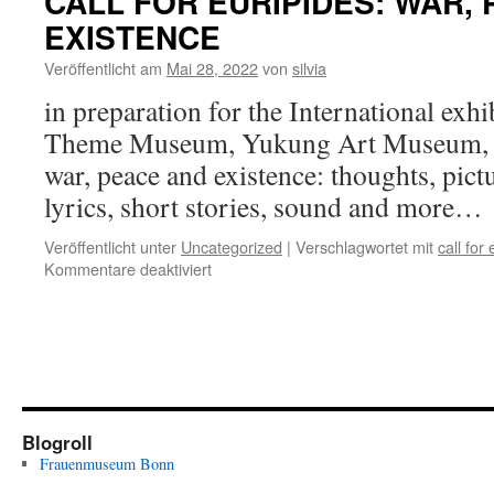
CALL FOR EURIPIDES: WAR,
EXISTENCE
Veröffentlicht am
Mai 28, 2022
von
silvia
in preparation for the International ex
Theme Museum, Yukung Art Museum, 
war, peace and existence: thoughts, pict
lyrics, short stories, sound and more…
Veröffentlicht unter
Uncategorized
|
Verschlagwortet mit
call for
für
Kommentare deaktiviert
CALL
FOR
EURIPIDES:
WAR,
PEACE
AND
EXISTENCE
Blogroll
Frauenmuseum Bonn