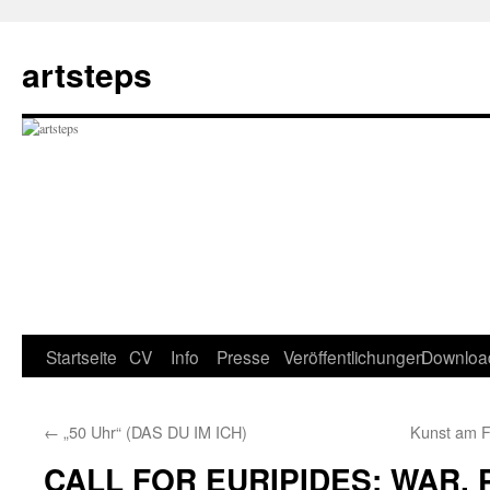
Zum
Inhalt
artsteps
springen
Startseite
CV
Info
Presse
Veröffentlichungen
Downloa
←
„50 Uhr“ (DAS DU IM ICH)
Kunst am Fl
CALL FOR EURIPIDES: WAR,