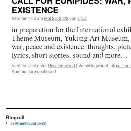
CALL FOR EURIPIDES: WAR,
EXISTENCE
Veröffentlicht am
Mai 28, 2022
von
silvia
in preparation for the International ex
Theme Museum, Yukung Art Museum, 
war, peace and existence: thoughts, pict
lyrics, short stories, sound and more…
Veröffentlicht unter
Uncategorized
|
Verschlagwortet mit
call for
für
Kommentare deaktiviert
CALL
FOR
EURIPIDES:
WAR,
PEACE
AND
EXISTENCE
Blogroll
Frauenmuseum Bonn