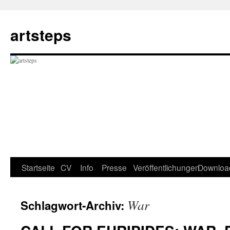
Zum
Inhalt
artsteps
springen
Startseite
CV
Info
Presse
Veröffentlichungen
Downloa
War
Schlagwort-Archiv: