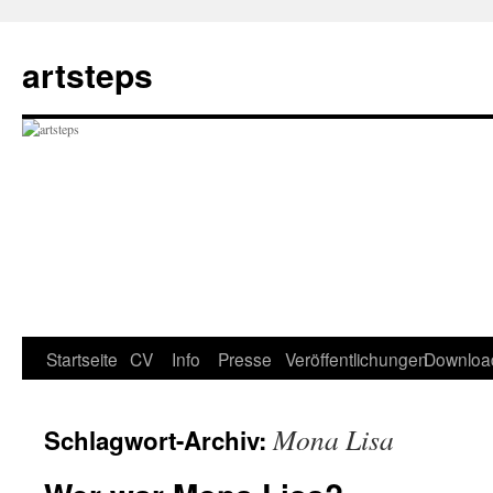
Zum
Inhalt
artsteps
springen
Startseite
CV
Info
Presse
Veröffentlichungen
Downloa
Mona Lisa
Schlagwort-Archiv: