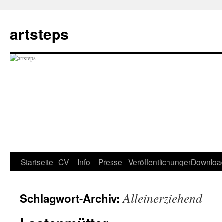
Zum
Inhalt
artsteps
springen
Startseite
CV
Info
Presse
Veröffentlichungen
Downloa
Alleinerziehend
Schlagwort-Archiv: