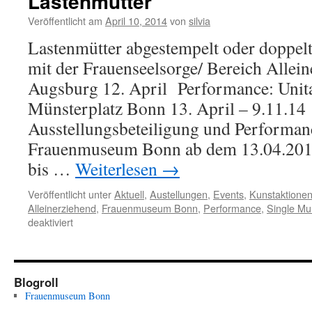
Lastenmütter
Veröffentlicht am
April 10, 2014
von
silvia
Lastenmütter abgestempelt oder doppelt
mit der Frauenseelsorge/ Bereich Allein
Augsburg 12. April Performance: Unita
Münsterplatz Bonn 13. April – 9.11.1
Ausstellungsbeteiligung und Performan
Frauenmuseum Bonn ab dem 13.04.20
bis …
Weiterlesen
→
Veröffentlicht unter
Aktuell
,
Austellungen
,
Events
,
Kunstaktione
Alleinerziehend
,
Frauenmuseum Bonn
,
Performance
,
Single M
für
deaktiviert
Lastenmütter
Blogroll
Frauenmuseum Bonn