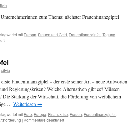
ilvia
 Unternehmerinnen zum Thema: nächster Frauenfinanzgipfel
hlagwortet mit
Europa
,
Frauen und Geld
,
Frauenfinanzgipfel
,
Tagung
,
für
ert
Tagung
bayrischer
Unternehmerinnen
fel
n
silvia
rste Frauenfinanzgipfel – der erste seiner Art – neue Antworten
 und Regierungskrisen? Welche Alternativen gibt es? Müssen
 Die Stärkung der Wirtschaft, die Förderung von weiblichem
hläge …
Weiterlesen
→
hlagwortet mit
Euro
,
Europa
,
Finanzkrise
,
Frauen
,
Frauenfinanzgipfel
,
für
ftsförderung
|
Kommentare deaktiviert
Der
1.
Frauenfinanzgipfel