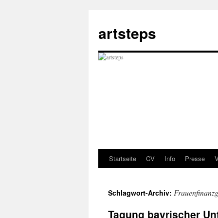
Zum
Inhalt
artsteps
springen
Startseite
CV
Info
Presse
V
Frauenfinanzg
Schlagwort-Archiv:
Tagung bayrischer Un