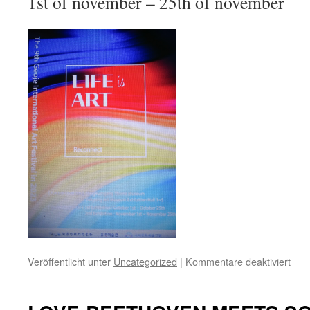
1st of november – 25th of november
für
Veröffentlicht unter
Uncategorized
|
Kommentare deaktiviert
LOV
BE
ME