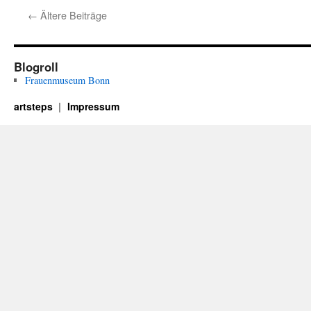
BE
←
Ältere Beiträge
ME
SO
KO
–
Blogroll
9th
Frauenmuseum Bonn
Geo
Inte
artsteps
Impressum
Art
Fest