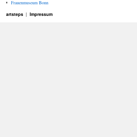
9th
Frauenmuseum Bonn
Geo
Inte
artsteps
Impressum
Art
Fest