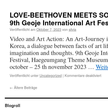
LOV
BE
ME
LOVE-BEETHOVEN MEETS SO
SO
9th Geoje International Art Fes
KO
Veröffentlicht am
Oktober 7, 2023
von
silvia
Video and Art Action: An Art-Journey
Korea, a dialogue between facts of art l
imagination and thoughts. 9th Geoje Int
Festival, Haegeumgang Theme Museum, 
october – 25 th november 2023 …
Weit
für
Veröffentlicht unter
Uncategorized
|
Kommentare deaktiviert
LOV
BE
←
Ältere Beiträge
ME
SO
KO
–
Blogroll